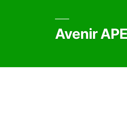
Avenir APE
Association gestionnaire 
27 rue du Général Leclerc
78420 Carrières-sur-Seine