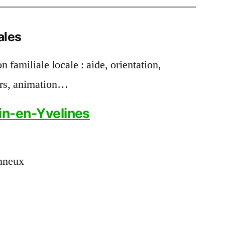
ales
n familiale locale : aide, orientation,
sirs, animation…
in-en-Yvelines
nneux