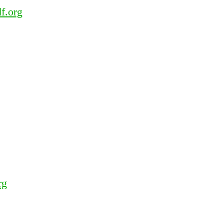
f.org
rg
g