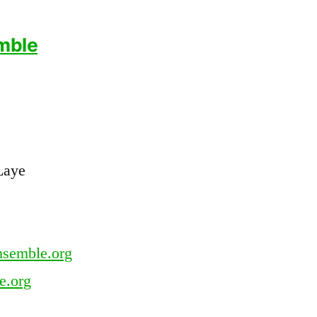
mble
Laye
ensemble.org
e.org